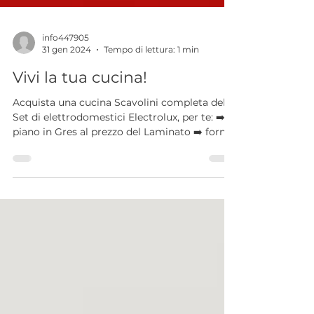
info447905
31 gen 2024
Tempo di lettura: 1 min
Vivi la tua cucina!
Acquista una cucina Scavolini completa del
Set di elettrodomestici Electrolux, per te: ➡️
piano in Gres al prezzo del Laminato ➡️ forno
Electrolux KODGS20TX COMPRESO NEL
PREZZO ➡️ interessi 0% (in collaborazione
con Deutsche Bank Easy. TAN fisso 0,00%
TAEG 6,28%. Messaggio pubblicitario con
finalità promozionale. Informazioni Europee
di Base sul Credito ai Consumatori (SECCI)