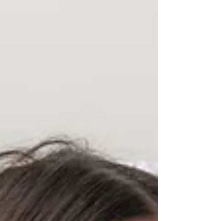
disponibile in punto vendita) ⏰Affrettati, la
promo scade il 13 aprile!