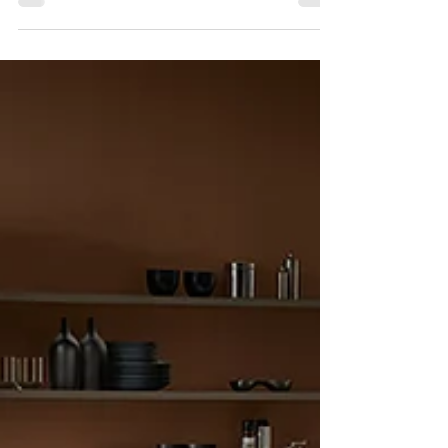
Siamo entusiasti di annunciare l'arrivo di una
nuova linea di divani firmati Franco Ferri ,
sinonimo di eleganza e comfort Made in
Italy....